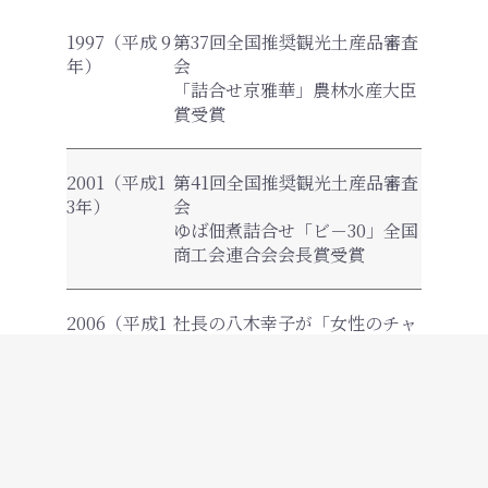
1997（平成 9
第37回全国推奨観光土産品審査
年）
会
「詰合せ京雅華」農林水産大臣
賞受賞
2001（平成1
第41回全国推奨観光土産品審査
3年）
会
ゆば佃煮詰合せ「ビ－30」全国
商工会連合会会長賞受賞
2006（平成1
社長の八木幸子が「女性のチャ
8年）
レンジ賞」を受賞
総理大臣官邸にて、内閣府特命
担当大臣より表彰される
2009（平成2
第50回全国推奨観光土産品審査
1年）
会