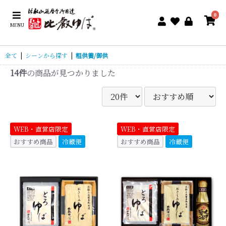
0
MENU
全て
|
シーンから探す
|
粗供養/御供
14件
の商品が見つかりました
WEB・直営店限定
WEB・直営店限定
おすすめ商品
冷蔵便
おすすめ商品
冷蔵便