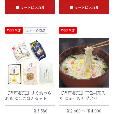
カートに入れる
カートに入れる
WEB限定
おすすめ商品
WEB限定
【WEB限定】すぐ食べら
【WEB限定】三色湯葉入
れる ゆばごはんセット
り にゅうめん 詰合せ
￥3,580
￥2,600 ～ ￥4,000