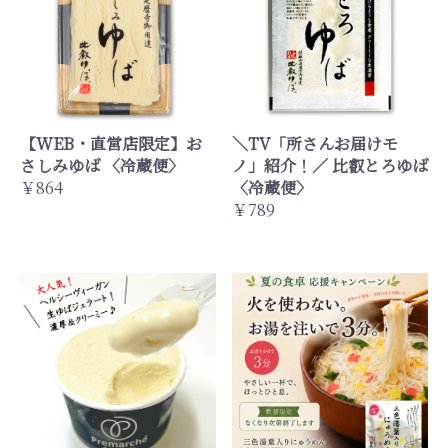
【WEB・直営店限定】お
＼TV「所さんお届けモ
さしみゆば 〈冷蔵便〉
ノ」紹介！／ 比叡とろゆば
￥864
〈冷蔵便〉
￥789