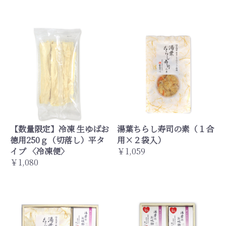
【数量限定】冷凍 生ゆばお
湯葉ちらし寿司の素（１合
徳用250ｇ（切落し）平タ
用×２袋入）
イプ 〈冷凍便〉
￥1,059
￥1,080