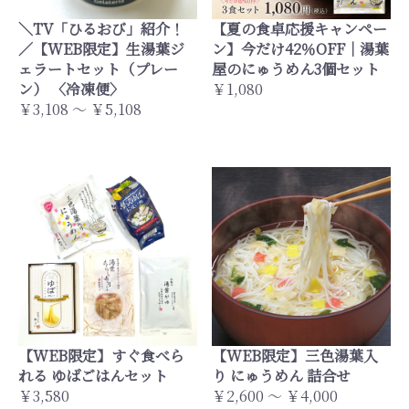
＼TV「ひるおび」紹介！
【夏の食卓応援キャンペー
／【WEB限定】生湯葉ジ
ン】今だけ42％OFF｜湯葉
ェラートセット（プレー
屋のにゅうめん3個セット
ン） 〈冷凍便〉
￥1,080
￥3,108 ～ ￥5,108
【WEB限定】すぐ食べら
【WEB限定】三色湯葉入
れる ゆばごはんセット
り にゅうめん 詰合せ
￥3,580
￥2,600 ～ ￥4,000