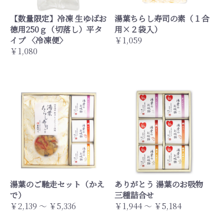
【数量限定】冷凍 生ゆばお
湯葉ちらし寿司の素（１合
徳用250ｇ（切落し）平タ
用×２袋入）
イプ 〈冷凍便〉
￥1,059
￥1,080
湯葉のご馳走セット（かえ
ありがとう 湯葉のお吸物
で）
三種詰合せ
￥2,139 ～ ￥5,336
￥1,944 ～ ￥5,184