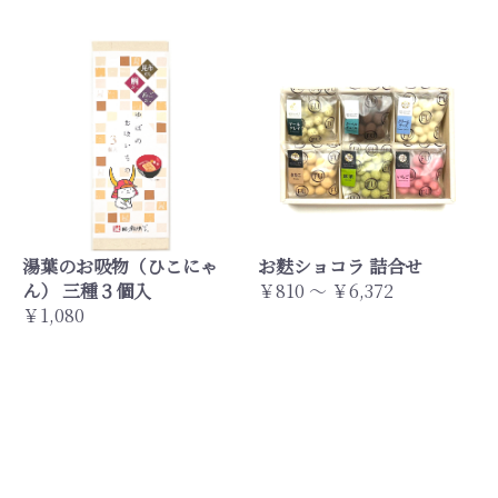
湯葉のお吸物（ひこにゃ
お麩ショコラ 詰合せ
ん） 三種３個入
￥810 ～ ￥6,372
￥1,080