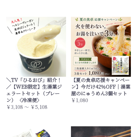
＼TV「ひるおび」紹介！
【夏の食卓応援キャンペー
／【WEB限定】生湯葉ジ
ン】今だけ42％OFF｜湯葉
ェラートセット（プレー
屋のにゅうめん3個セット
ン） 〈冷凍便〉
￥1,080
￥3,108 ～ ￥5,108