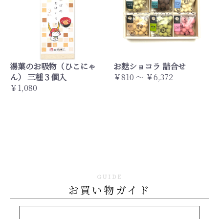
湯葉のお吸物（ひこにゃ
お麩ショコラ 詰合せ
ん） 三種３個入
￥810 ～ ￥6,372
￥1,080
GUIDE
お買い物ガイド