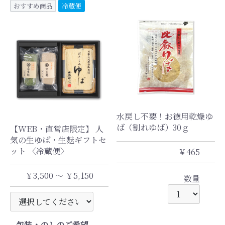
おすすめ商品
冷蔵便
水戻し不要！お徳用乾燥ゆ
ば（割れゆば）30ｇ
【WEB・直営店限定】 人
気の生ゆば・生麩ギフトセ
ット 〈冷蔵便〉
￥465
￥3,500 ～ ￥5,150
数量
包装・のしのご希望