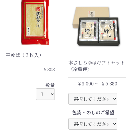
平ゆば（３枚入）
本さしみゆばギフトセット
〈冷蔵便〉
￥303
￥3,000 ～ ￥5,380
数量
包装・のしのご希望