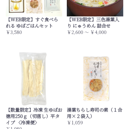
【WEB限定】すぐ食べら
【WEB限定】三色湯葉入
れる ゆばごはんセット
り にゅうめん 詰合せ
￥3,580
￥2,600 ～ ￥4,000
【数量限定】冷凍 生ゆばお
湯葉ちらし寿司の素（１合
徳用250ｇ（切落し）平タ
用×２袋入）
イプ 〈冷凍便〉
￥1,059
￥1,080