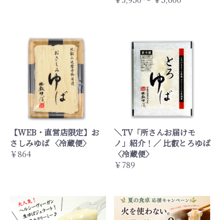
【WEB・直営店限定】お
＼TV「所さんお届けモ
さしみゆば 〈冷蔵便〉
ノ」紹介！／ 比叡とろゆば
￥864
〈冷蔵便〉
￥789