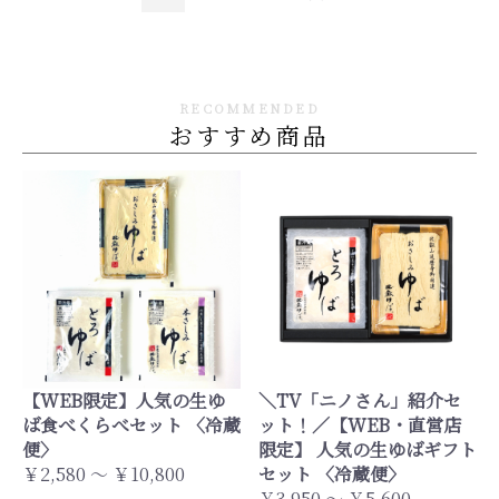
RECOMMENDED
おすすめ商品
【WEB限定】人気の生ゆ
＼TV「ニノさん」紹介セ
ば食べくらべセット 〈冷蔵
ット！／【WEB・直営店
便〉
限定】 人気の生ゆばギフト
￥2,580 ～ ￥10,800
セット 〈冷蔵便〉
￥3,950 ～ ￥5,600