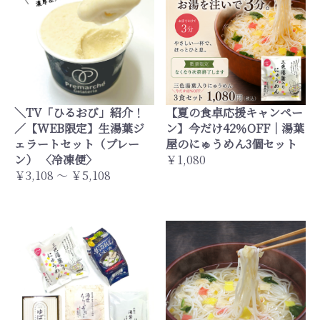
＼TV「ひるおび」紹介！
【夏の食卓応援キャンペー
／【WEB限定】生湯葉ジ
ン】今だけ42％OFF｜湯葉
ェラートセット（プレー
屋のにゅうめん3個セット
ン） 〈冷凍便〉
￥1,080
￥3,108 ～ ￥5,108